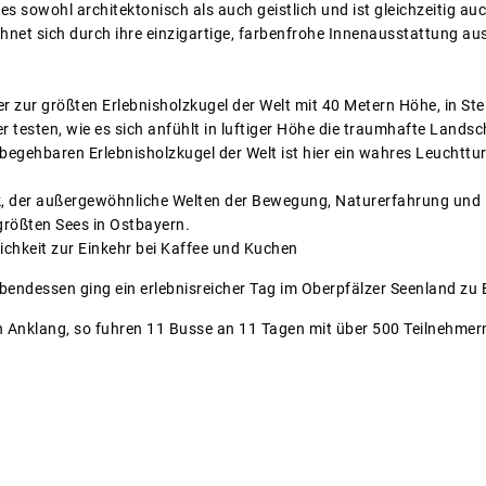
s sowohl architektonisch als auch geistlich und ist gleichzeitig au
hnet sich durch ihre einzigartige, farbenfrohe Innenausstattung aus
r zur größten Erlebnisholzkugel der Welt mit 40 Metern Höhe, in St
r testen, wie es sich anfühlt in luftiger Höhe die traumhafte Lands
 begehbaren Erlebnisholzkugel der Welt ist hier ein wahres Leuchttu
 der außergewöhnliche Welten der Bewegung, Naturerfahrung und Er
rößten Sees in Ostbayern.
chkeit zur Einkehr bei Kaffee und Kuchen
ndessen ging ein erlebnisreicher Tag im Oberpfälzer Seenland zu 
n Anklang, so fuhren 11 Busse an 11 Tagen mit über 500 Teilnehmer