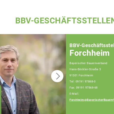
BBV-GESCHÄFTSSTELLE
BBV-Geschäftsstel
Forchheim
Bayerischer Bauernverband
Hans-Böckler-Straße 3
91301 Forchheim
Tel: 09191 97868-0
Fax: 09191 97868-68
E-Mail:
Joachim Grau,
Fachberater
Forchheim@BayerischerBauern
Telefon: 09191 97868-
14 (Bürotage Mo. - Fr.)