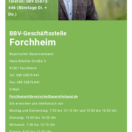
Telefon: 089 55873-
446 (Bürotage Di. +
Do.)
F
BBV-Geschäftsstelle
Forchheim
Bayerischer Bauernverband
Hans-Böckler-Straße 3
91301 Forchheim
Tel: 089 55873-941
Fax: 089 55873-841
E-Mail:
Forchheim@BayerischerBauernVerband.de
Sie erreichen uns telefonisch von
Montag und Donnerstag: 7:30 bis 12:15 Uhr und 13:00 bis 16:30 Uhr
Dienstag: 13:00 bis 16:30 Uhr
Mittwoch: 7:30 bis 12:15 Uhr
Freitag: 8:00 bis 12:30 Uhr