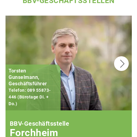
BBV-GESCHÄFTSSTELLEN
Torsten
Gunselmann,
Geschäftsführer
Telefon: 089 55873-
446 (Bürotage Di. +
Do.)
F
BBV-Geschäftsstelle
Forchheim