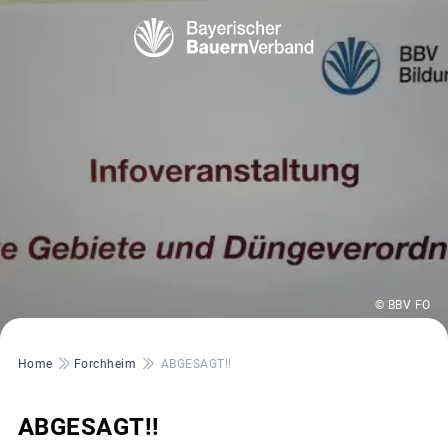
© BBV FO
Pfadnavigation
Home
Forchheim
ABGESAGT!!
ABGESAGT!!