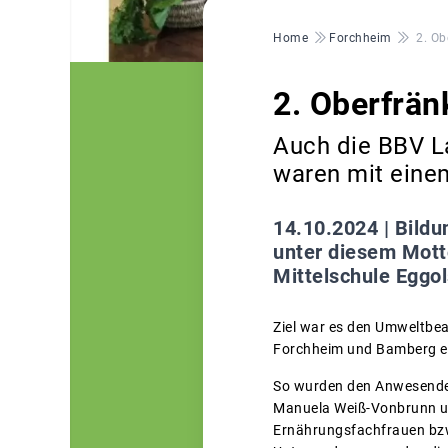
Pfadnavigation
Home
Forchheim
2. Ob
2. Oberfrän
Auch die BBV L
waren mit einem
14.10.2024 |
Bildu
unter diesem Mott
Mittelschule Eggo
Ziel war es den Umweltbea
Forchheim und Bamberg ein
So wurden den Anwesenden 
Manuela Weiß-Vonbrunn un
Ernährungsfachfrauen bzw