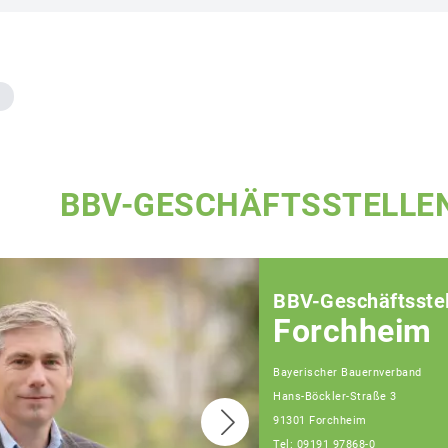
BBV-GESCHÄFTSSTELLE
BBV-Geschäftsstel
Forchheim
Bayerischer Bauernverband
Hans-Böckler-Straße 3
91301 Forchheim
Tel: 09191 97868-0