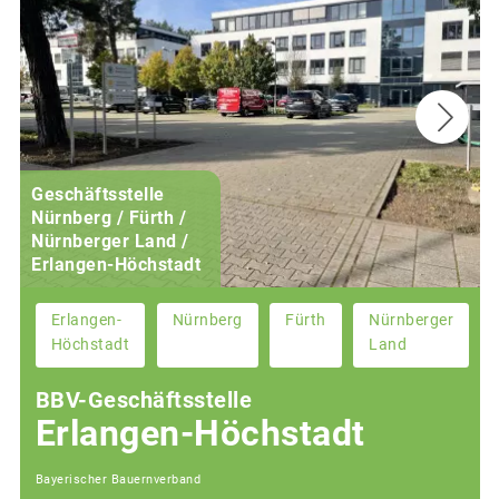
Geschäftsstelle
Nürnberg / Fürth /
Nürnberger Land /
Erlangen-Höchstadt
Erlangen-
Nürnberg
Fürth
Nürnberger
Höchstadt
Land
BBV-Geschäftsstelle
Erlangen-Höchstadt
Bayerischer Bauernverband