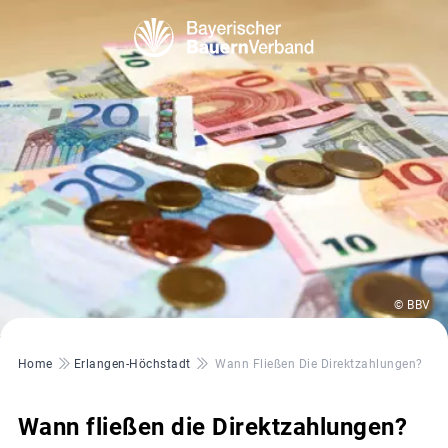
© BBV
Pfadnavigation
Home
Erlangen-Höchstadt
Wann Fließen Die Direktzahlungen?
Wann fließen die Direktzahlungen?