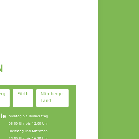
N
erg
Fürth
Nürnberger
Land
le
Montag bis Donnerstag
08:00 Uhr bis 12:00 Uhr
Dienstag und Mittwoch
13:00 Uhr bis 16:30 Uhr