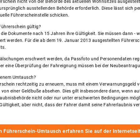
rschein nicht von der Behörde des aktuellen Wohnsitzes ausgestellt
ursprünglich ausstellenden Behörde erforderlich. Diese lässt sich pe
elle Führerscheinstelle schicken.
Führerschein gültig?
en die Dokumente nach 15 Jahren ihre Gültigkeit. Sie müssen dann - 
ert werden. Für die ab dem 19. Januar 2013 ausgestellten Führersch
ts.
 Fälschungen erschwert werden, da Passfoto und Personendaten rege
der eine Überprüfung der Fahreignung müssen bei der Neubeantrag
ssenem Umtausch?
erschein rechtzeitig zu erneuern, muss mit einem Verwarnungsgeld 
 von einer Geldbuße absehen. Dies gilt insbesondere dann, wenn a
laubnisbehörde nicht oder nur unter erschwerten Bedingungen mögli
ltigkeit, aber nicht, dass der Fahrer damit seine Fahrerlaubnis verl
 Führerschein-Umtausch erfahren Sie auf der Internetse