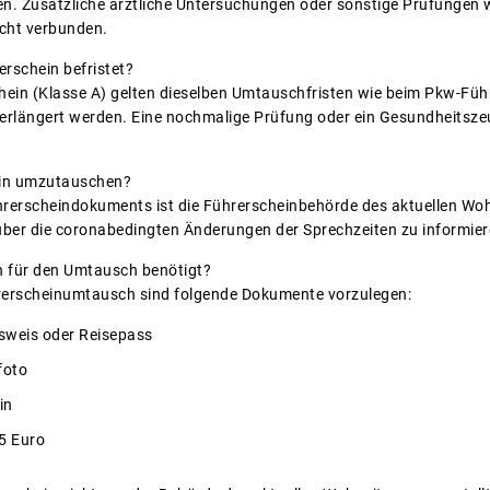
en. Zusätzliche ärztliche Untersuchungen oder sonstige Prüfungen 
icht verbunden.
erschein befristet?
ein (Klasse A) gelten dieselben Umtauschfristen wie beim Pkw-Füh
verlängert werden. Eine nochmalige Prüfung oder ein Gesundheitszeu
hein umzutauschen?
erscheindokuments ist die Führerscheinbehörde des aktuellen Wohn
 über die coronabedingten Änderungen der Sprechzeiten zu informier
 für den Umtausch benötigt?
hrerscheinumtausch sind folgende Dokumente vorzulegen:
usweis oder Reisepass
foto
in
5 Euro