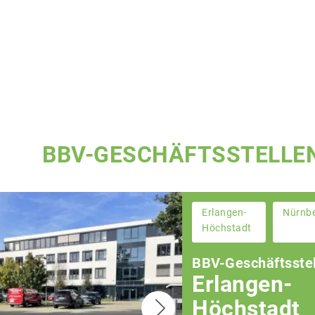
BBV-GESCHÄFTSSTELLE
Erlangen-
Nürnb
Höchstadt
BBV-Geschäftsstel
Erlangen-
Höchstadt