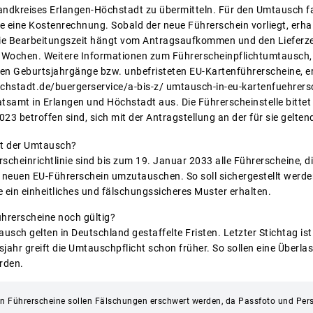
andkreises Erlangen-Höchstadt zu übermitteln. Für den Umtausch fa
ie eine Kostenrechnung. Sobald der neue Führerschein vorliegt, erhal
ie Bearbeitungszeit hängt vom Antragsaufkommen und den Lieferzei
6 Wochen. Weitere Informationen zum Führerscheinpflichtumtausch,
en Geburtsjahrgänge bzw. unbefristeten EU-Kartenführerscheine, er
hstadt.de/buergerservice/a-bis-z/ umtausch-in-eu-kartenfuehrerschei
samt in Erlangen und Höchstadt aus. Die Führerscheinstelle bittet a
23 betroffen sind, sich mit der Antragstellung an der für sie geltend
gt der Umtausch?
rscheinrichtlinie sind bis zum 19. Januar 2033 alle Führerscheine, 
 neuen EU-Führerschein umzutauschen. So soll sichergestellt werden
 ein einheitliches und fälschungssicheres Muster erhalten.
ührerscheine noch gültig?
sch gelten in Deutschland gestaffelte Fristen. Letzter Stichtag ist
sjahr greift die Umtauschpflicht schon früher. So sollen eine Überl
rden.
uen Führerscheine sollen Fälschungen erschwert werden, da Passfoto und Per