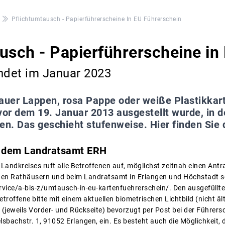
Pflichtumtausch - Papierführerscheine In EU Führerschein
usch - Papierführerscheine in
ndet im Januar 2023
auer Lappen, rosa Pappe oder weiße Plastikkart
 vor dem 19. Januar 2013 ausgestellt wurde, in
n. Das geschieht stufenweise. Hier finden Sie 
s dem Landratsamt ERH
 Landkreises ruft alle Betroffenen auf, möglichst zeitnah einen Ant
 den Rathäusern und beim Landratsamt in Erlangen und Höchstadt s
vice/a-bis-z/umtausch-in-eu-kartenfuehrerschein/. Den ausgefüllten 
etroffene bitte mit einem aktuellen biometrischen Lichtbild (nicht äl
(jeweils Vorder- und Rückseite) bevorzugt per Post bei der Führers
sbachstr. 1, 91052 Erlangen, ein. Es besteht auch die Möglichkeit, 