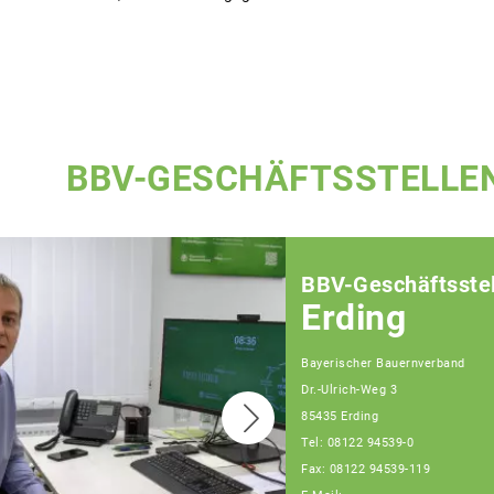
BBV-GESCHÄFTSSTELLE
BBV-Geschäftsstel
Erding
Bayerischer Bauernverband
Dr.-Ulrich-Weg 3
85435 Erding
Tel: 08122 94539-0
Fax: 08122 94539-119