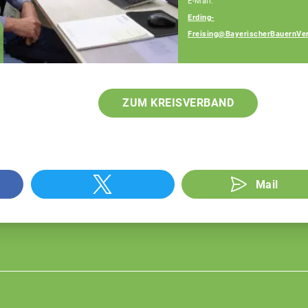
E-Mail:
Erding-
Alois Obermaier
Freising@BayerischerBauernVe
Fachberater
ZUM KREISVERBAND
Mail