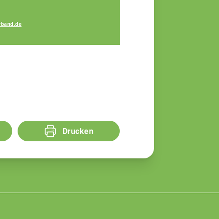
Veronika Eicher
rband.de
Fachberaterin
Drucken