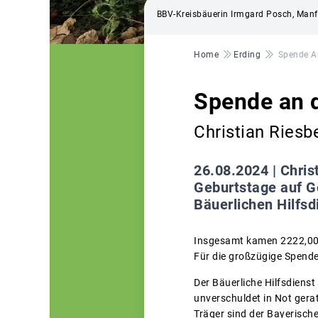
BBV-Kreisbäuerin Irmgard Posch, Manf
Pfadnavigation
Home
Erding
Spende An
Spende an d
Christian Ries
26.08.2024 |
Chris
Geburtstage auf G
Bäuerlichen Hilfsd
Insgesamt kamen 2222,0
Für die großzügige Spend
Der Bäuerliche Hilfsdiens
unverschuldet in Not gera
Träger sind der Bayerisc