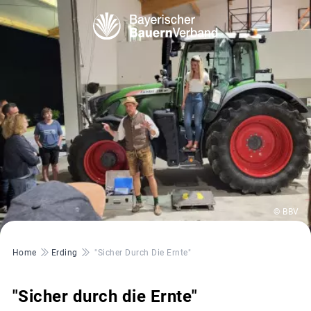
© BBV
Pfadnavigation
Home
Erding
"Sicher Durch Die Ernte"
"Sicher durch die Ernte"