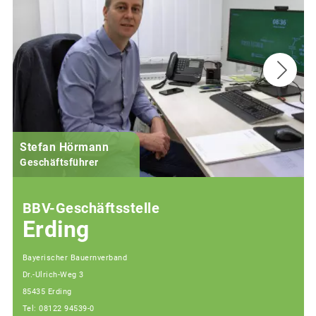
Stefan Hörmann
Geschäftsführer
BBV-Geschäftsstelle
Erding
Bayerischer Bauernverband
Dr.-Ulrich-Weg 3
85435 Erding
Tel: 08122 94539-0