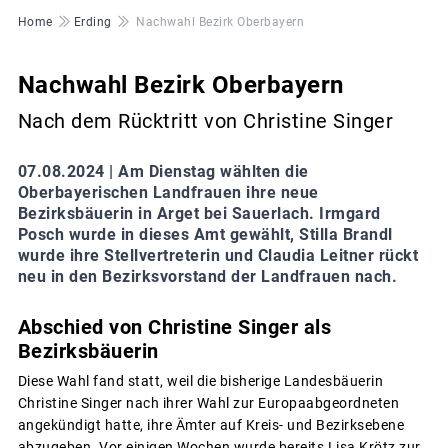
Pfadnavigation
Home
Erding
Nachwahl Bezirk Oberbayern
Nachwahl Bezirk Oberbayern
Nach dem Rücktritt von Christine Singer
07.08.2024 |
Am Dienstag wählten die
Oberbayerischen Landfrauen ihre neue
Bezirksbäuerin in Arget bei Sauerlach. Irmgard
Posch wurde in dieses Amt gewählt, Stilla Brandl
wurde ihre Stellvertreterin und Claudia Leitner rückt
neu in den Bezirksvorstand der Landfrauen nach.
Abschied von Christine Singer als
Bezirksbäuerin
Diese Wahl fand statt, weil die bisherige Landesbäuerin
Christine Singer nach ihrer Wahl zur Europaabgeordneten
angekündigt hatte, ihre Ämter auf Kreis- und Bezirksebene
abzugeben. Vor einigen Wochen wurde bereits Lisa Krötz zur