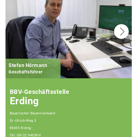
Stefan Hörmann
Geschäftsführer
BBV-Geschäftsstelle
Erding
Bayerischer Bauernverband
Dr.-Ulrich-Weg 3
85435 Erding
Tel: 08122 94539-0