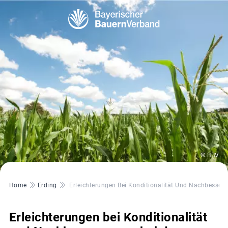
© BBV
Pfadnavigation
Home
Erding
Erleichterungen Bei Konditionalität Und Nachbesser
Erleichterungen bei Konditionalität