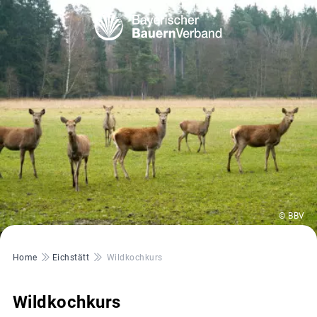
© BBV
Pfadnavigation
Home
Eichstätt
Wildkochkurs
Wildkochkurs