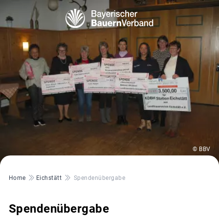
© BBV
Pfadnavigation
Home
Eichstätt
Spendenübergabe
Spendenübergabe