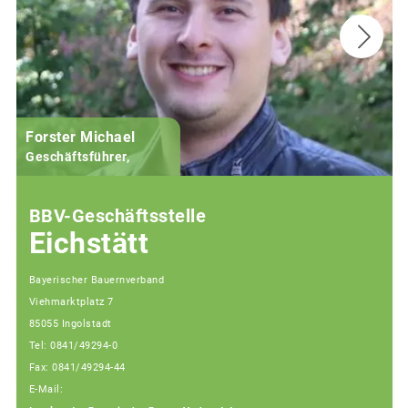
Forster Michael
B
Geschäftsführer,
BBV-Geschäftsstelle
Eichstätt
Bayerischer Bauernverband
Viehmarktplatz 7
85055 Ingolstadt
Tel: 0841/49294-0
Fax: 0841/49294-44
E-Mail: