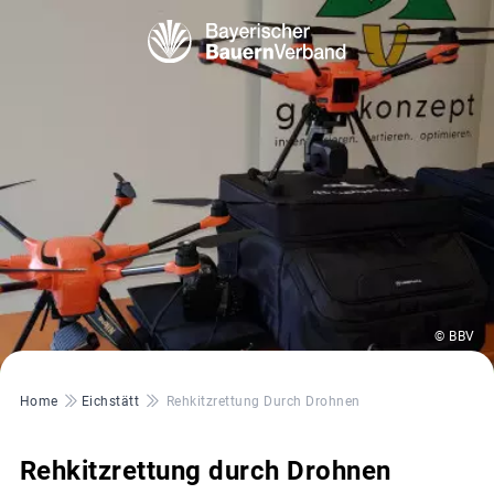
© BBV
Pfadnavigation
Home
Eichstätt
Rehkitzrettung Durch Drohnen
Rehkitzrettung durch Drohnen