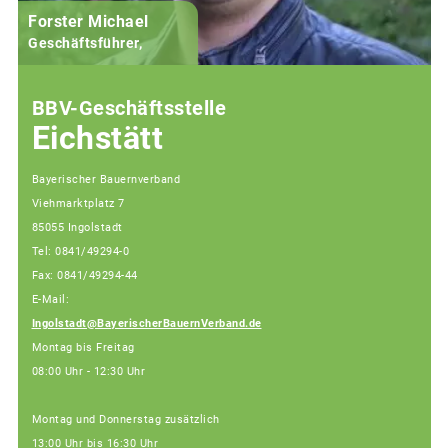
Forster Michael
B
Geschäftsführer,
BBV-Geschäftsstelle
Eichstätt
Bayerischer Bauernverband
Viehmarktplatz 7
85055 Ingolstadt
Tel: 0841/49294-0
Fax: 0841/49294-44
E-Mail:
Ingolstadt@BayerischerBauernVerband.de
Montag bis Freitag
08:00 Uhr - 12:30 Uhr
Montag und Donnerstag zusätzlich
13:00 Uhr bis 16:30 Uhr