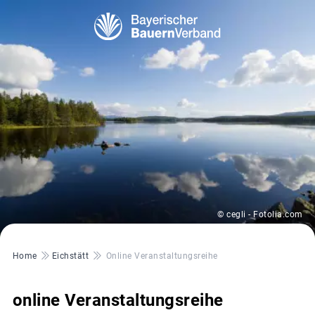
© cegli - Fotolia.com
Pfadnavigation
Home
Eichstätt
Online Veranstaltungsreihe
online Veranstaltungsreihe