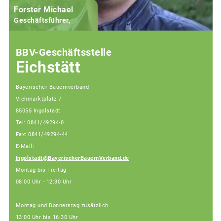
Forster Michael
B
Geschäftsführer,
BBV-Geschäftsstelle
Eichstätt
Bayerischer Bauernverband
Viehmarktplatz 7
85055 Ingolstadt
Tel: 0841/49294-0
Fax: 0841/49294-44
E-Mail:
Ingolstadt@BayerischerBauernVerband.de
Montag bis Freitag
08:00 Uhr - 12:30 Uhr
Montag und Donnerstag zusätzlich
13:00 Uhr bis 16:30 Uhr