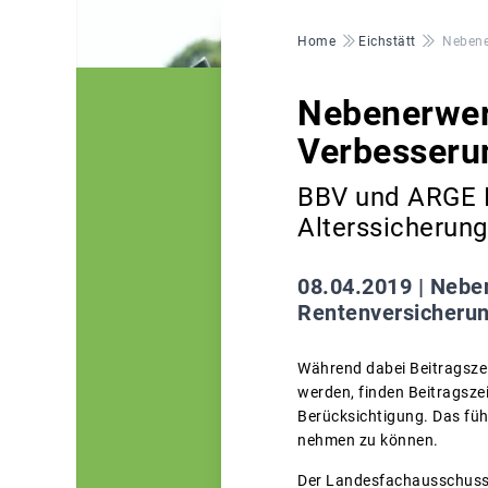
Pfadnavigation
Home
Eichstätt
Nebene
Nebenerwer
Verbesserun
BBV und ARGE N
Alterssicherung
08.04.2019 |
Neben
Rentenversicherung
Während dabei Beitragsze
werden, finden Beitragsze
Berücksichtigung. Das führ
nehmen zu können.
Der Landesfachausschuss 