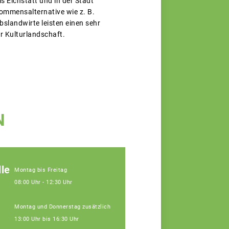
 Eichstätt und in der Stadt
kommensalternative wie z. B.
landwirte leisten einen sehr
er Kulturlandschaft.
N
le
Montag bis Freitag
08:00 Uhr - 12:30 Uhr
Montag und Donnerstag zusätzlich
13:00 Uhr bis 16:30 Uhr