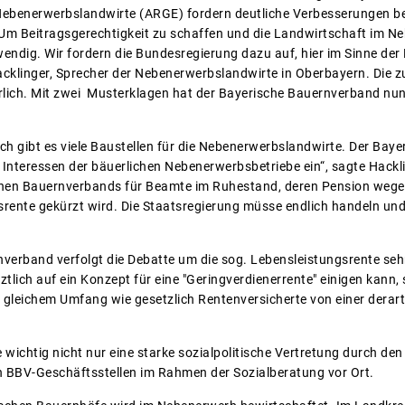
ebenerwerbslandwirte (ARGE) fordern deutliche Verbesserungen bei
m Beitragsgerechtigkeit zu schaffen und die Landwirtschaft im Neb
endig. Wir fordern die Bundesregierung dazu auf, hier im Sinne der
cklinger, Sprecher der Nebenerwerbslandwirte in Oberbayern. Die 
rlich. Mit zwei Musterklagen hat der Bayerische Bauernverband nu
ich gibt es viele Baustellen für die Nebenerwerbslandwirte. Der Bay
 Interessen der bäuerlichen Nebenerwerbsbetriebe ein“, sagte Hackli
en Bauernverbands für Beamte im Ruhestand, deren Pension wege
rsrente gekürzt wird. Die Staatsregierung müsse endlich handeln und
.
verband verfolgt die Debatte um die sog. Lebensleistungsrente se
ztlich auf ein Konzept für eine "Geringverdienerrente" einigen kann, 
n gleichem Umfang wie gesetzlich Rentenversicherte von einer derart
e wichtig nicht nur eine starke sozialpolitische Vertretung durch d
 BBV-Geschäftsstellen im Rahmen der Sozialberatung vor Ort.