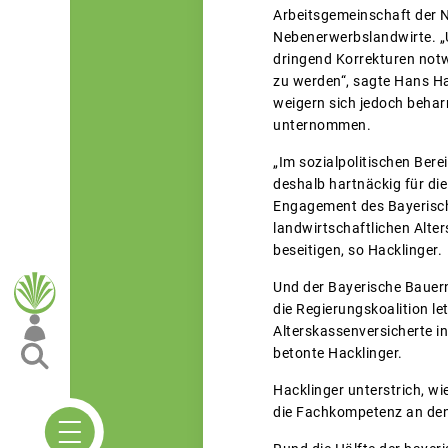
Arbeitsgemeinschaft der N
Nebenerwerbslandwirte. „U
dringend Korrekturen notw
zu werden“, sagte Hans Ha
weigern sich jedoch behar
unternommen.
„Im sozialpolitischen Bere
deshalb hartnäckig für die
Engagement des Bayerisch
landwirtschaftlichen Alte
beseitigen, so Hacklinger
Und der Bayerische Bauern
die Regierungskoalition let
Alterskassenversicherte i
betonte
Hacklinger.
Hacklinger unterstrich, wi
die Fachkompetenz an den