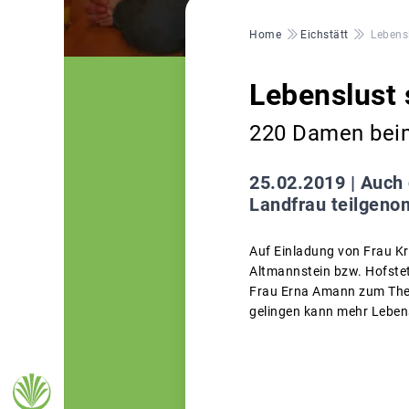
Pfadnavigation
Home
Eichstätt
Lebensl
Lebenslust s
220 Damen beim
25.02.2019 |
Auch 
Landfrau teilgen
Auf Einladung von Frau K
Altmannstein bzw. Hofstet
Frau Erna Amann zum Thema
gelingen kann mehr Lebens