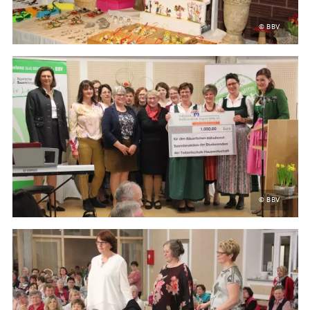
© BBV
© BBV