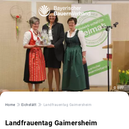
© BBV
Pfadnavigation
Home
Eichstätt
Landfrauentag Gaimersheim
Landfrauentag Gaimersheim