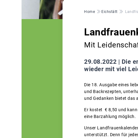
Pfadnavigation
Home
Eichstätt
Landfr
Landfrauen
Mit Leidenschaf
29.08.2022 |
Die e
wieder mit viel Le
Die 18. Ausgabe eines lie
und Backrezepten, unterha
und Gedanken bietet das 
Er kostet € 8,50 und kann
eine Barzahlung möglich.
Unser Landfrauenkalender
unterstützt. Denn für jed