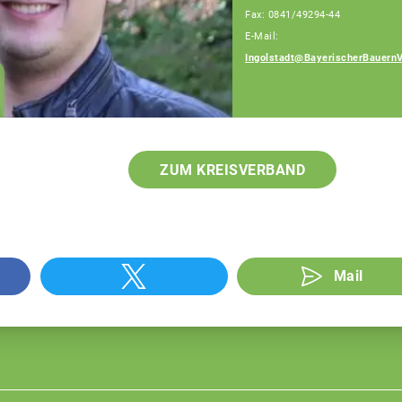
Fax: 0841/49294-44
E-Mail:
Heckl Erwin
Ingolstadt@BayerischerBauern
Berater für
Generationenfolge
ZUM KREISVERBAND
Mail