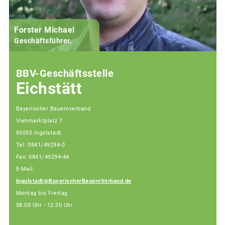
Forster Michael
B
Geschäftsführer,
BBV-Geschäftsstelle
Eichstätt
Bayerischer Bauernverband
Viehmarktplatz 7
85055 Ingolstadt
Tel: 0841/49294-0
Fax: 0841/49294-44
E-Mail:
Ingolstadt@BayerischerBauernVerband.de
Montag bis Freitag
08:00 Uhr - 12:30 Uhr