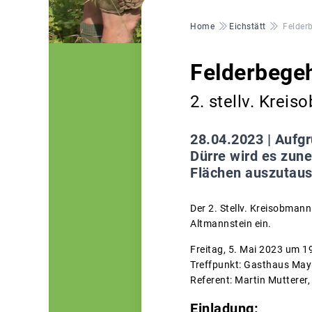
Pfadnavigation
Home
Eichstätt
Felder
Felderbege
2. stellv. Krei
28.04.2023 |
Aufgr
Dürre wird es zune
Flächen auszutau
Der 2. Stellv. Kreisobman
Altmannstein ein.
Freitag, 5. Mai 2023 um 1
Treffpunkt: Gasthaus May
Referent: Martin Mutterer
Einladung: