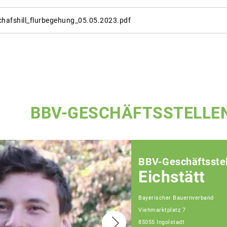
chafshill_flurbegehung_05.05.2023.pdf
BBV-GESCHÄFTSSTELLE
BBV-Geschäftsstel
Eichstätt
Bayerischer Bauernverband
Viehmarktplatz 7
85055 Ingolstadt