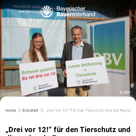
© BBV
Pfadnavigation
Home
Eichstätt
„Drei Vor 12!“ Für Den Tierschutz Und Die Regiona
„Drei vor 12!“ für den Tierschutz und