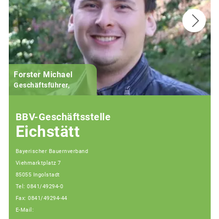
Forster Michael
B
Geschäftsführer,
BBV-Geschäftsstelle
Eichstätt
Bayerischer Bauernverband
Viehmarktplatz 7
85055 Ingolstadt
Tel: 0841/49294-0
Fax: 0841/49294-44
E-Mail: