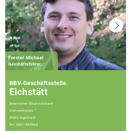
Forster Michael
B
Geschäftsführer,
BBV-Geschäftsstelle
Eichstätt
Bayerischer Bauernverband
Viehmarktplatz 7
85055 Ingolstadt
Tel: 0841/49294-0