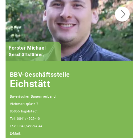
Forster Michael
B
Geschäftsführer,
BBV-Geschäftsstelle
Eichstätt
Bayerischer Bauernverband
Viehmarktplatz 7
85055 Ingolstadt
Tel: 0841/49294-0
Fax: 0841/49294-44
E-Mail: