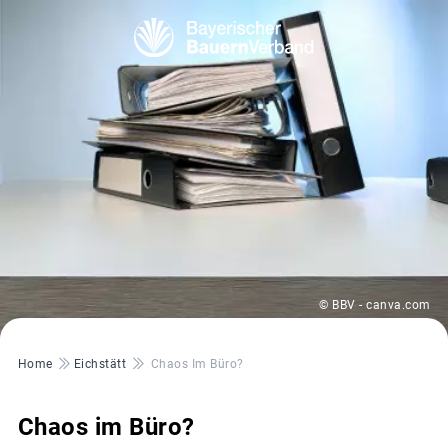
© BBV - canva.com
Pfadnavigation
Home
Eichstätt
Chaos Im Büro?
Chaos im Büro?