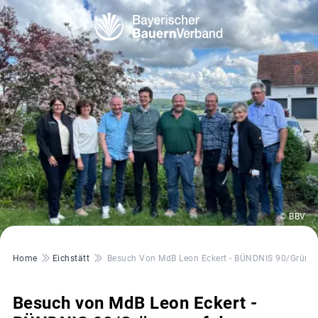
© BBV
Pfadnavigation
Home
Eichstätt
Besuch Von MdB Leon Eckert - BÜNDNIS 90/Grüne -
Besuch von MdB Leon Eckert -