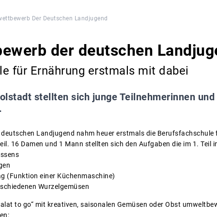
wettbewerb Der Deutschen Landjugend
bewerb der deutschen Landjug
e für Ernährung erstmals mit dabei
golstadt stellten sich junge Teilnehmerinnen un
.
deutschen Landjugend nahm heuer erstmals die Berufsfachschule 
eil. 16 Damen und 1 Mann stellten sich den Aufgaben die im 1. Teil i
issens
gen
ag (Funktion einer Küchenmaschine)
rschiedenen Wurzelgemüsen
„Salat to go“ mit kreativen, saisonalen Gemüsen oder Obst umweltbe
en: