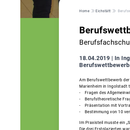
Pfadnavigation
Home
Eichstätt
Berufs
Berufswett
Berufsfachschul
18.04.2019 |
In In
Berufswettbewerb
Am Berufswettbewerb der 
Marienheim in Ingolstadt t
- Fragen des Allgemeinw
- Berufstheoretische Fra
- Präsentation mit Vortr
- Bestimmung von 10 ve
Im Praxisteil musste ein 
Die drei Erstplazierten war