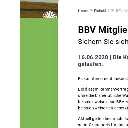
Pfadnavigation
Home
Eichstätt
BBV Mi
BBV Mitglie
Sichern Sie si
16.06.2020 |
Die K
gelaufen.
Es konnten erneut äußerst
Bei diesem Rahmenvertrag 
ohne die bisher übliche 
beispielsweise neue BBV M
beispielsweise neu gesetz
Aktuell gelten hier noch 
samt Grundpreis für das r