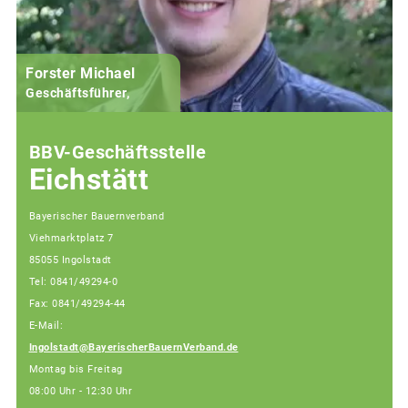
Forster Michael
B
Geschäftsführer,
BBV-Geschäftsstelle
Eichstätt
Bayerischer Bauernverband
Viehmarktplatz 7
85055 Ingolstadt
Tel: 0841/49294-0
Fax: 0841/49294-44
E-Mail:
Ingolstadt@BayerischerBauernVerband.de
Montag bis Freitag
08:00 Uhr - 12:30 Uhr