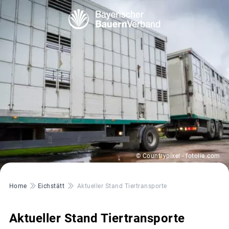
© Countrypixel - fotolia.com
Pfadnavigation
Home
Eichstätt
Aktueller Stand Tiertransporte
Aktueller Stand Tiertransporte