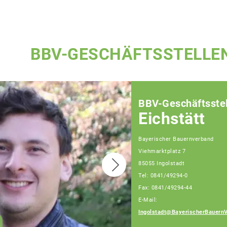
BBV-GESCHÄFTSSTELLE
BBV-Geschäftsstel
Eichstätt
Bayerischer Bauernverband
Viehmarktplatz 7
85055 Ingolstadt
Tel: 0841/49294-0
Fax: 0841/49294-44
E-Mail:
Heckl Erwin
Ingolstadt@BayerischerBauern
Berater für