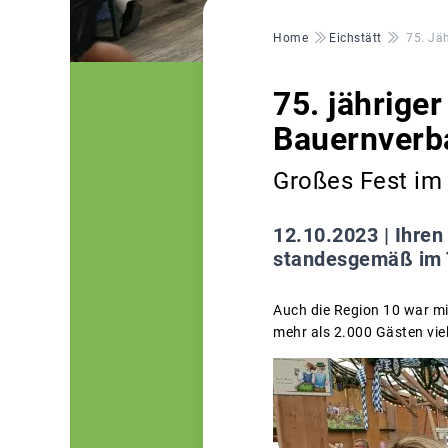
Pfadnavigation
Home
Eichstätt
75. Jä
75. jährige
Bauernverb
Großes Fest im 
12.10.2023 |
Ihren
standesgemäß im T
Auch die Region 10 war mi
mehr als 2.000 Gästen vie