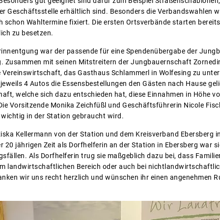
 Besonders gut geeignet sind dafür zum Beispiel Straßenschablonen,
er Geschäftsstelle erhältlich sind. Besonders die Verbandswahlen w
schon Wahltermine fixiert. Die ersten Ortsverbände starten bereit
ich zu besetzen.
innentgung war der passende für eine Spendenübergabe der Jungba
g. Zusammen mit seinen Mitstreitern der Jungbauernschaft Zornedi
hre Vereinswirtschaft, das Gasthaus Schlammerl in Wolfesing zu unt
jeweils 4 Autos die Essensbestellungen den Gästen nach Hause gelie
aft, welche sich dazu entschieden hat, diese Einnahmen in Höhe vo
Die Vorsitzende Monika Zeichfüßl und Geschäftsführerin Nicole Fisch
wichtig in der Station gebraucht wird.
iska Kellermann von der Station und dem Kreisverband Ebersberg i
r 20 jährigen Zeit als Dorfhelferin an der Station in Ebersberg war si
gsfällen. Als Dorfhelferin trug sie maßgeblich dazu bei, dass Fami
im landwirtschaftlichen Bereich oder auch bei nichtlandwirtschaftl
anken wir uns recht herzlich und wünschen ihr einen angenehmen Ru