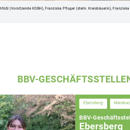
chfüßl (Vorsitzende KDBH), Franziska Pfluger (stellv. Kreisbäuerin), Franzisk
BBV-GESCHÄFTSSTELLE
Ebersberg
Miesba
BBV-Geschäftsstel
Ebersberg