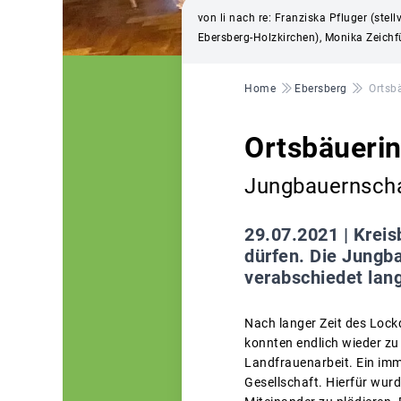
von li nach re: Franziska Pfluger (stel
Ebersberg-Holzkirchen), Monika Zeichf
Pfadnavigation
Home
Ebersberg
Ortsb
Ortsbäueri
Jungbauernschaf
29.07.2021 |
Kreis
dürfen. Die Jungb
verabschiedet lang
Nach langer Zeit des Lock
konnten endlich wieder 
Landfrauenarbeit. Ein imm
Gesellschaft. Hierfür wur