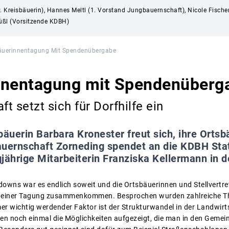
lv. Kreisbäuerin), Hannes Meltl (1. Vorstand Jungbauernschaft), Nicole Fisch
üßl (Vorsitzende KDBH)
äuerinnentagung Mit Spendenübergabe
nnentagung mit Spendenüberg
t setzt sich für Dorfhilfe ein
bäuerin Barbara Kronester freut sich, ihre Orts
auernschaft Zorneding spendet an die KDBH Stat
jährige Mitarbeiterin Franziska Kellermann in 
downs war es endlich soweit und die Ortsbäuerinnen und Stellvertr
zu einer Tagung zusammenkommen. Besprochen wurden zahlreiche T
er wichtig werdender Faktor ist der Strukturwandel in der Landwirts
den noch einmal die Möglichkeiten aufgezeigt, die man in den Gemei