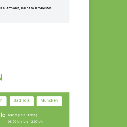
a Kellermann, Barbara Kronester
N
ch
Bad Tölz
München
le
Montag bis Freitag
08:00 Uhr bis 12:00 Uhr