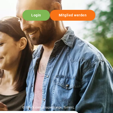
Login
Mitglied werden
© iStock.com shapecharge, TommL.