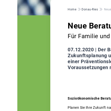
Pfadnavigation
Home
Donau-Ries
Neue
Neue Berat
Für Familie un
07.12.2020 |
Der B
Zukunftsplanung u
einer Präventions
Voraussetzungen m
Sozioökonomische Berat
Planen Sie Ihre Zukunft n