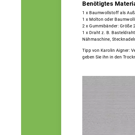
Benötigtes Materi
1 x Baumwollstoff als Auß
1 x Molton oder Baumwolls
2 x Gummibänder: Größe 
1 x Draht z. B. Basteldrah
Nähmaschine, Stecknadeln
Tipp von Karolin Aigner: 
geben Sie ihn in den Troc