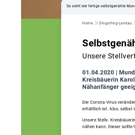
So sieht der fertige selbstgenähte Mu
Pfadnavigation
Home
Dingolfing-Landau
Selbstgen
Unsere Stellver
01.04.2020 |
Munds
Kreisbäuerin Karoli
Nähanfänger geeig
Der Corona-Virus veränder
erhältlich ist. Also, selbst 
Unsere Stellv. Kreisbäueri
nähen kann. Dieser sollte