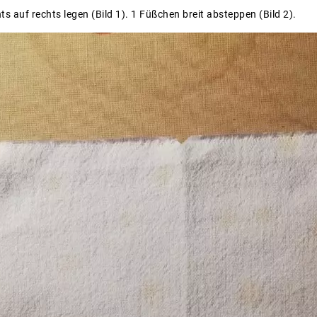
hts auf rechts legen (Bild 1). 1 Füßchen breit absteppen (Bild 2).