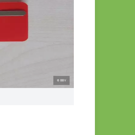
© BBV