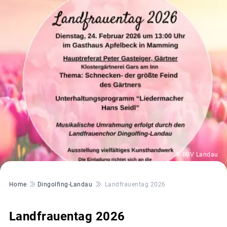
© BBV Landau
Pfadnavigation
Home
Dingolfing-Landau
Landfrauentag 2026
Landfrauentag 2026