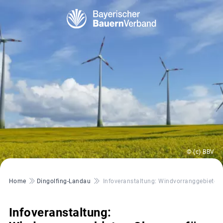
© (c) BBV
Pfadnavigation
Home
Dingolfing-Landau
Infoveranstaltung: Windvorranggebiete 
Infoveranstaltung: