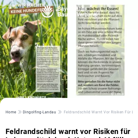
© i.m.a. e.V.
Pfadnavigation
Home
Dingolfing-Landau
Feldrandschild Warnt Vor Risiken Für Le
Feldrandschild warnt vor Risiken für