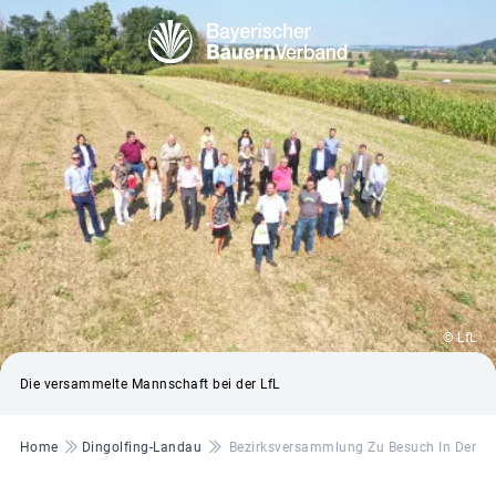
© LfL
Die versammelte Mannschaft bei der LfL
Pfadnavigation
Home
Dingolfing-Landau
Bezirksversammlung Zu Besuch In Der LfL