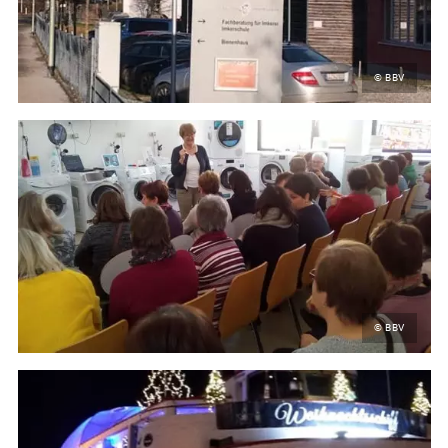
© BBV
© BBV