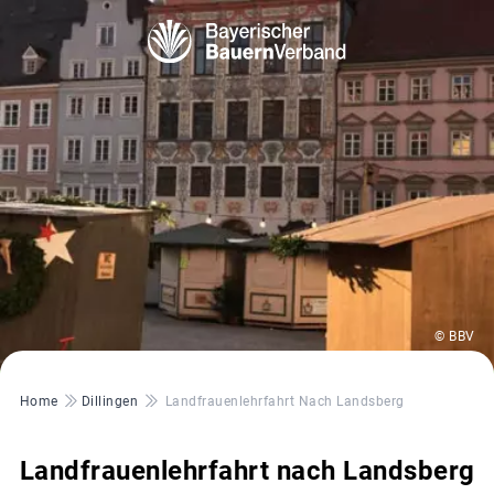
© BBV
Pfadnavigation
Home
Dillingen
Landfrauenlehrfahrt Nach Landsberg
Landfrauenlehrfahrt nach Landsberg