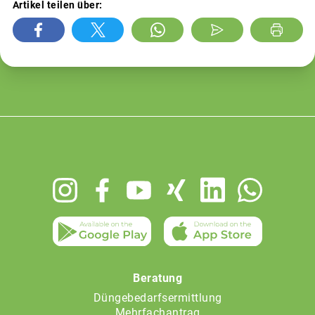
Artikel teilen über:
Footer
menu
Beratung
Düngebedarfsermittlung
Mehrfachantrag