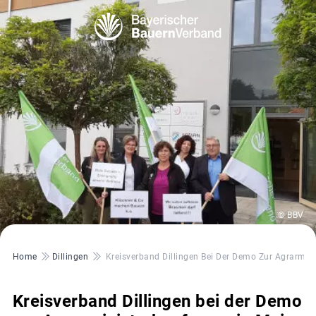
© BBV
Pfadnavigation
Home
Dillingen
Kreisverband Dillingen Bei Der Demo Zur Agrarmini
Kreisverband Dillingen bei der Demo