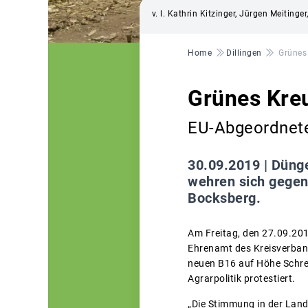
v. l. Kathrin Kitzinger, Jürgen Meitin
Pfadnavigation
Home
Dillingen
Grünes
Grünes Kre
EU-Abgeordnete
30.09.2019 |
Dünge
wehren sich gegen 
Bocksberg.
Am Freitag, den 27.09.20
Ehrenamt des Kreisverband
neuen B16 auf Höhe Schret
Agrarpolitik protestiert.
„Die Stimmung in der Land