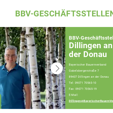
BBV-GESCHÄFTSSTELLE
BBV-Geschäftsstel
Dillingen an
der Donau
Bayerischer Bauernverband
Gabelsbergerstraße 7
89407 Dillingen an der Donau
Tel: 09071 70565-10
Fax: 09071 70565-19
E-Mail:
Verena Schön
Dillingen@BayerischerBauernVe
Fachberaterin