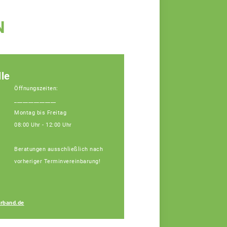
N
le
Öffnungszeiten:
_______________
Montag bis Freitag
08:00 Uhr - 12:00 Uhr
Beratungen ausschließlich nach
vorheriger Terminvereinbarung!
Marion Diop
rband.de
Teamassistentin