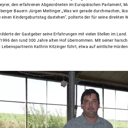
yrer, den erfahrenen Abgeordneten im Europäischen Parlament, Mar
erger Bauern Jürgen Meitinger.„Was wir gerade durchmachen, läss
ie einen Kindergeburtstag dastehen“, polterte der für seine direkte
hilderte der Gastgeber seine Erfahrungen mit vielen Stellen im Land
 1996 den rund 300 Jahre alten Hof übernommen. Mit seiner harschen
Lebenspartnerin Kathrin Kitzinger führt, etwa auf amtliche Hürden