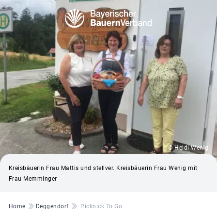
© Heidi Wenig
Kreisbäuerin Frau Mattis und stellver. Kreisbäuerin Frau Wenig mit
Frau Memminger
Pfadnavigation
Home
Deggendorf
Picknick To Go