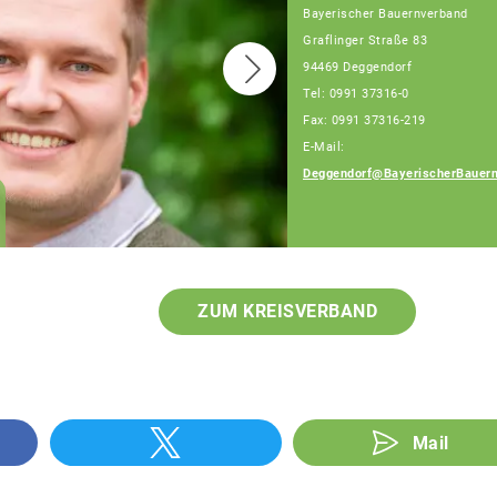
Bayerischer Bauernverband
Graflinger Straße 83
94469 Deggendorf
Tel: 0991 37316-0
Fax: 0991 37316-219
E-Mail:
Deggendorf@BayerischerBauern
Ingrid Ecker
Geschäftsführerin
ZUM KREISVERBAND
Mail