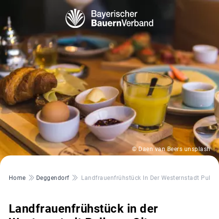
© Daen van Beers unsplash
Pfadnavigation
Home
Deggendorf
Landfrauenfrühstück In Der Westernstadt Pullm
Landfrauenfrühstück in der