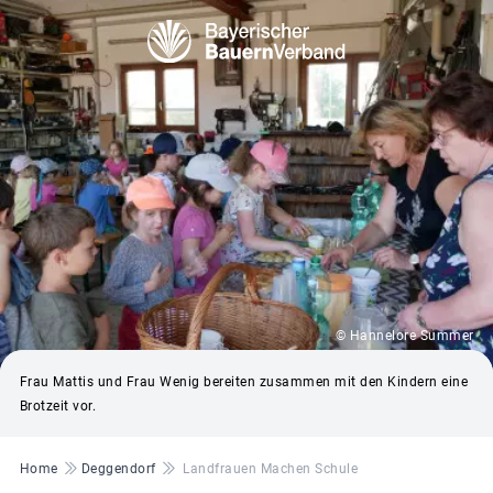
© Hannelore Summer
Frau Mattis und Frau Wenig bereiten zusammen mit den Kindern eine
Brotzeit vor.
Pfadnavigation
Home
Deggendorf
Landfrauen Machen Schule