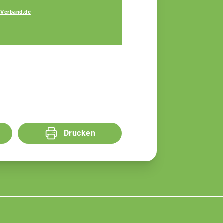
Verband.de
Katja Perl
Fachberaterin
Drucken