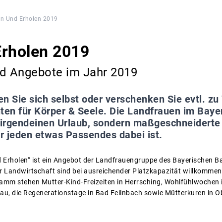
n Und Erholen 2019
Erholen 2019
nd Angebote im Jahr 2019
n Sie sich selbst oder verschenken Sie evtl. z
nten für Körper & Seele. Die Landfrauen im Bay
t irgendeinen Urlaub, sondern maßgeschneidert
ür jeden etwas Passendes dabei ist.
Erholen“ ist ein Angebot der Landfrauengruppe des Bayerischen Ba
er Landwirtschaft sind bei ausreichender Platzkapazität willkommen.
ramm stehen Mutter-Kind-Freizeiten in Herrsching, Wohlfühlwochen i
u, die Regenerationstage in Bad Feilnbach sowie Mütterkuren in O