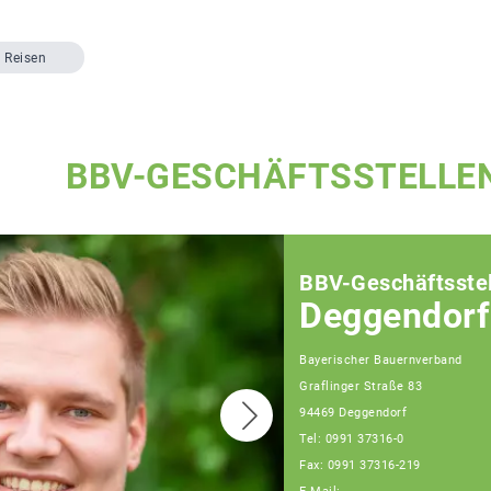
Reisen
BBV-GESCHÄFTSSTELLE
BBV-Geschäftsstel
Deggendorf
Bayerischer Bauernverband
Graflinger Straße 83
94469 Deggendorf
Tel: 0991 37316-0
Fax: 0991 37316-219