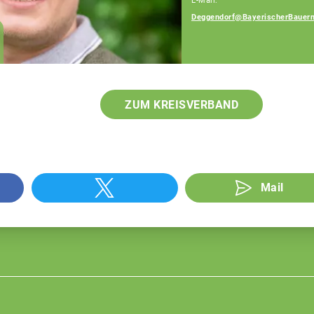
E-Mail:
Deggendorf@BayerischerBauern
Ingrid Ecker
Geschäftsführerin
ZUM KREISVERBAND
Mail