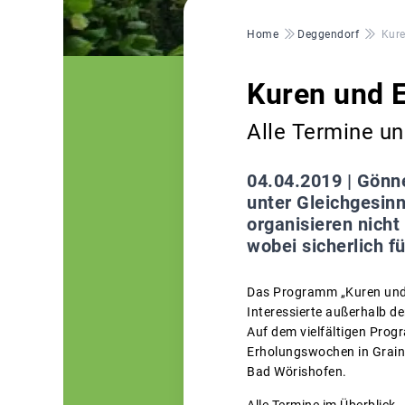
Pfadnavigation
Home
Deggendorf
Kure
Kuren und 
Alle Termine u
04.04.2019 |
Gönne
unter Gleichgesin
organisieren nich
wobei sicherlich f
Das Programm „Kuren und 
Interessierte außerhalb d
Auf dem vielfältigen Prog
Erholungswochen in Graina
Bad Wörishofen.