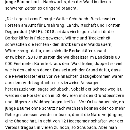
junge Bäume hoch. Nachwuchs, den der Wald in diesen
schweren Zeiten so dringend braucht.
„Die Lage ist ernst“, sagte Walter Schubach. Bereichseiter
Forsten am Amt für Ernährung, Landwirtschaft und Forsten
Deggendorf (AELF). 2018 sei das vierte gute Jahr für die
Borkenkäfer in Folge gewesen. Wärme und Trockenheit
schwächen die Fichten - den Brotbaum der Waldbauern,
Wärme sorgt dafür, dass sich die Borkenkäfer rasant
entwickeln. 2018 mussten die Waldbesitzer im Landkreis 60
000 Festmeter Käferholz aus dem Wald holen, doppelt so viel
wie in den Jahren davor. Das sei auch der Grund dafür, dass
die Revierförster erst vor Weihnachten dazugekommen waren,
aus dem Verbissgutachten revierweise Aussagen
herauszuziehen, sagte Schubach. Sobald der Schnee weg ist,
werden die Förster sich in 53 Revieren mit den Grundbesitzern
und Jägern zu Waldbegängen treffen. Vor Ort schauen sie, ob
junge Bäume ohne Schutz nachwachsen können oder ob mehr
Rehe geschossen werden müssen, damit die Naturverjüngung
eine Chance hat. In acht von 12 Hegegemeinschaften war der
Verbiss tragbar, in vieren zu hoch, so Schubach. Aber man