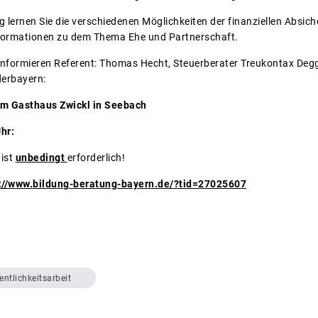
 lernen Sie die verschiedenen Möglichkeiten der finanziellen Absic
nformationen zu dem Thema Ehe und Partnerschaft.
nformieren Referent: Thomas Hecht, Steuerberater Treukontax Degge
erbayern:
im Gasthaus Zwickl in Seebach
30 bis ca. 21:30 Uhr:
 ist
unbedingt
erforderlich!
://www.bildung-beratung-bayern.de/?tid=27025607
entlichkeitsarbeit