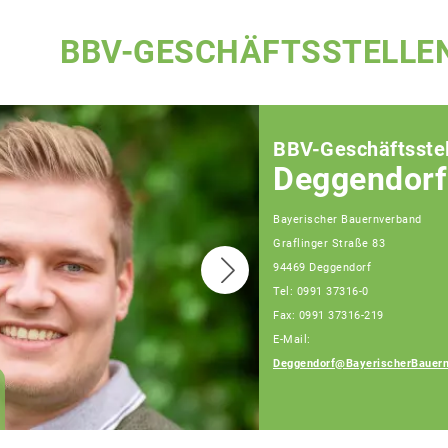
BBV-GESCHÄFTSSTELLE
BBV-Geschäftsstel
Deggendorf
Bayerischer Bauernverband
Graflinger Straße 83
94469 Deggendorf
Tel: 0991 37316-0
Fax: 0991 37316-219
E-Mail:
Deggendorf@BayerischerBauern
Ingrid Ecker
Geschäftsführerin