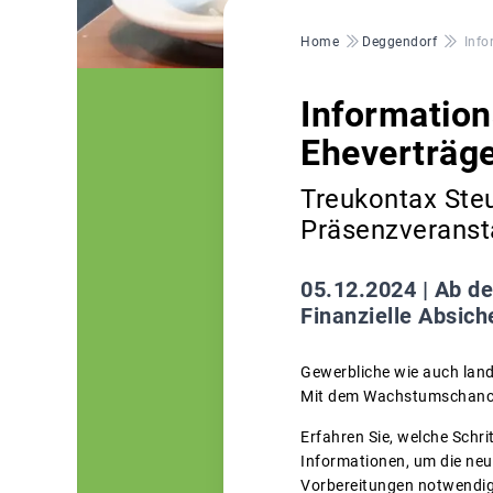
Pfadnavigation
Home
Deggendorf
Info
Informatio
Eheverträg
Treukontax Ste
Präsenzveranst
05.12.2024 |
Ab de
Finanzielle Absich
Gewerbliche wie auch lan
Mit dem Wachstumschance
Erfahren Sie, welche Schri
Informationen, um die neu
Vorbereitungen notwendig 