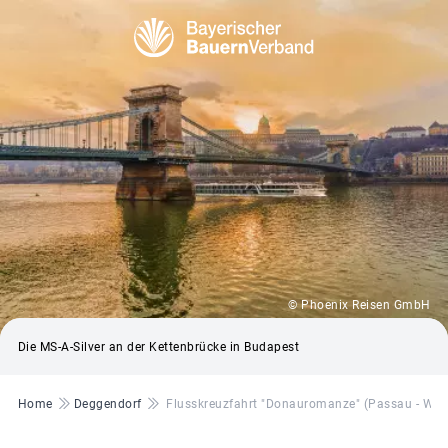
© Phoenix Reisen GmbH
Die MS-A-Silver an der Kettenbrücke in Budapest
Pfadnavigation
Home
Deggendorf
Flusskreuzfahrt "Donauromanze" (Passau - Wien