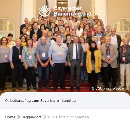
© CSU Frau Weeber
Obleuteausflug zum Bayerischen Landtag
Pfadnavigation
Home
Deggendorf
BBV Fährt Zum Landtag